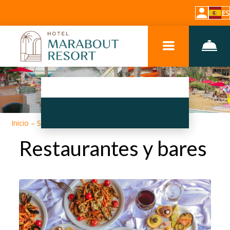
ES
Inicio
–
Sobre el hotel
–
Bares y restaurantes
Restaurantes y bares