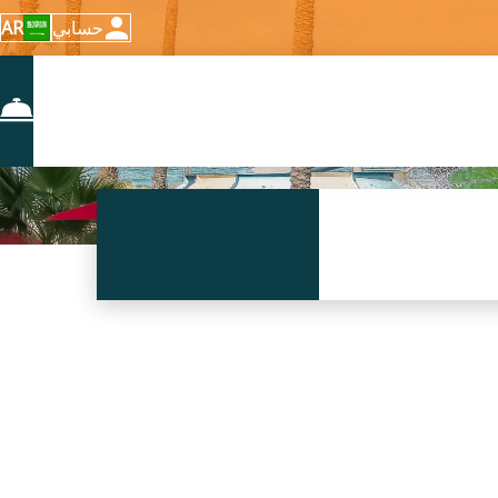
حسابي
AR