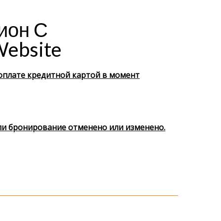
ион С
ebsite
оплате кредитной картой в момент
ли бронирование отменено или изменено.