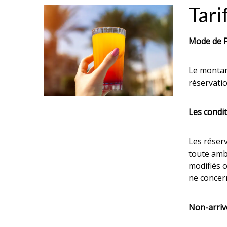
Tari
Mode de P
Le montan
réservatio
Les condit
Les réser
toute amb
modifiés o
ne concer
Non-arriv