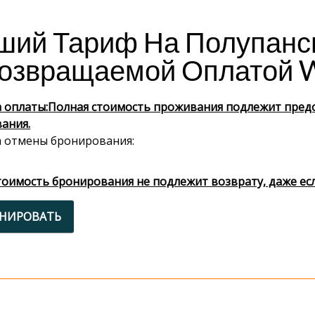
ший Тариф На Полупанс
озвращаемой Оплатой W
 оплаты:Полная стоимость проживания подлежит пред
ания.
 отмены бронирования:
тоимость бронирования не подлежит возврату, даже ес
ОНИРОВАТЬ