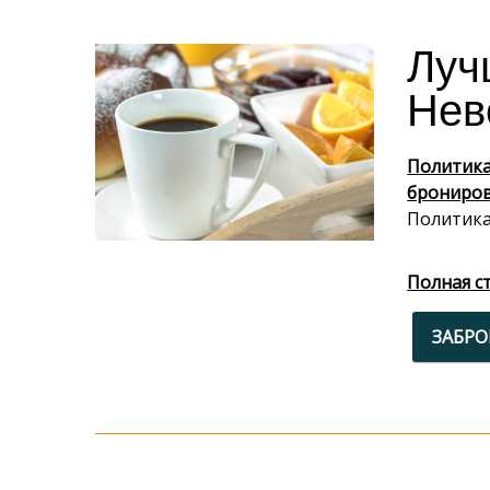
Луч
Нев
Политика
брониров
Политика
Полная с
ЗАБР