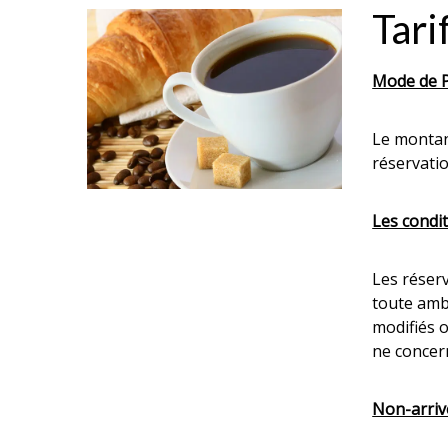
Tari
Mode de P
Le montan
réservatio
Les condit
Les réser
toute amb
modifiés o
ne concer
Non-arriv